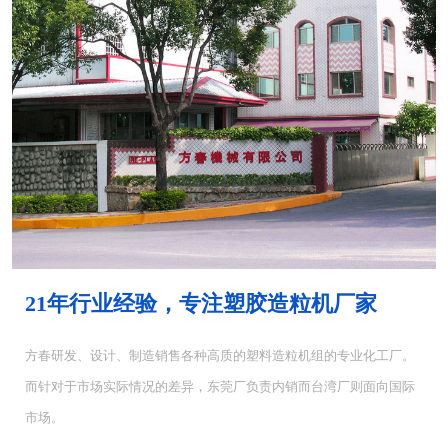
MH-4000塑胶混...
MH-6000塑料混...
21年行业经验，专注塑胶造粒机厂家
方春研发、设计、制造销售各种高质的塑料造粒机组的专业化工厂。
而针对于市场实际情况的差异，东莞厂负责内销而台湾厂则面向国际
CUT-5塑料切粒机...
CUT-10切粒机<...
市场。