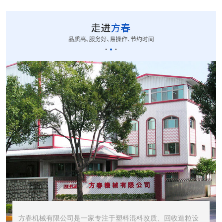
CUT-20立式切粒...
STR1000振动筛...
STR600震动筛<...
方春机械有限公司是一家专注于塑料混料改质、回收造粒设