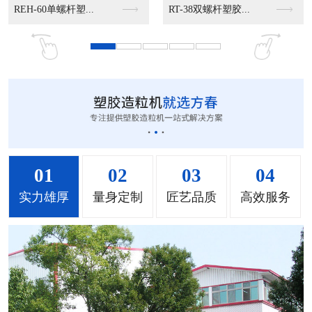
.
MS-50立式混色机...
MS-100立式混色...
MS-200立式混色...
01
02
03
04
实力雄厚
量身定制
匠艺品质
高效服务
MH-1000立式混...
MH-2000塑料混...