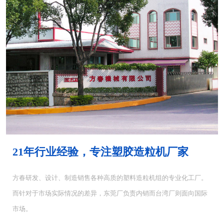
MH-4000塑胶混...
MH-6000塑料混...
21年行业经验，专注塑胶造粒机厂家
方春研发、设计、制造销售各种高质的塑料造粒机组的专业化工厂。
而针对于市场实际情况的差异，东莞厂负责内销而台湾厂则面向国际
CUT-5塑料切粒机...
CUT-10切粒机<...
市场。