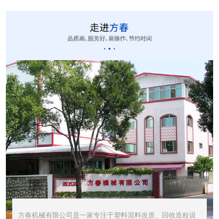
CUT-20立式切粒...
STR1000振动筛...
STR600震动筛<...
方春机械有限公司是一家专注于塑料混料改质、回收造粒设