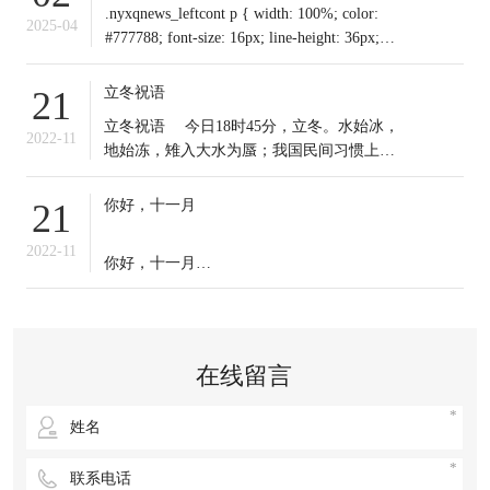
.nyxqnews_leftcont p { width: 100%; color:
2025-04
#777788; font-size: 16px; line-height: 36px;
text-indent: 0em !important; mar
立冬祝语
21
​立冬祝语 今日18时45分，立冬。水始冰，
2022-11
地始冻，雉入大水为蜃；我国民间习惯上把
这一天作为冬季之始；冬天到来，今日起我
们应保证充足睡眠，多晒太阳，适时锻炼，
你好，十一月
21
注意保暖。常年道立冬补冬，不补嘴空，可
选择清补、温补或小补。北方有“立冬不端饺
2022-11
你好，十一月
子碗，冻掉耳朵没人管”的说法。你那里立冬
吃啥？冬天来了，
十一月的第一天，
无论生活赋予我们什么，
在线留言