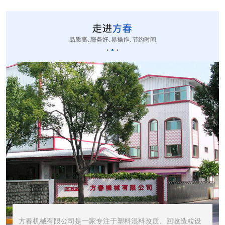
CUT-20立式切粒...
STR1000振动筛...
STR600震动筛<...
方春机械有限公司是一家专注于塑料混料改质、回收造粒设