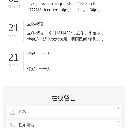
.nyxqnews_leftcont p { width: 100%; color:
2025-04
#777788; font-size: 16px; line-height: 36px;
text-indent: 0em !important; mar
立冬祝语
21
​立冬祝语 今日18时45分，立冬。水始冰，
2022-11
地始冻，雉入大水为蜃；我国民间习惯上把
这一天作为冬季之始；冬天到来，今日起我
们应保证充足睡眠，多晒太阳，适时锻炼，
你好，十一月
21
注意保暖。常年道立冬补冬，不补嘴空，可
选择清补、温补或小补。北方有“立冬不端饺
2022-11
你好，十一月
子碗，冻掉耳朵没人管”的说法。你那里立冬
吃啥？冬天来了，
十一月的第一天，
无论生活赋予我们什么，
在线留言