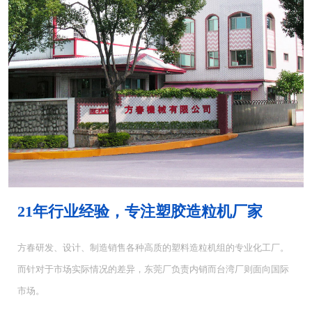
MH-4000塑胶混...
MH-6000塑料混...
21年行业经验，专注塑胶造粒机厂家
方春研发、设计、制造销售各种高质的塑料造粒机组的专业化工厂。
而针对于市场实际情况的差异，东莞厂负责内销而台湾厂则面向国际
CUT-5塑料切粒机...
CUT-10切粒机<...
市场。