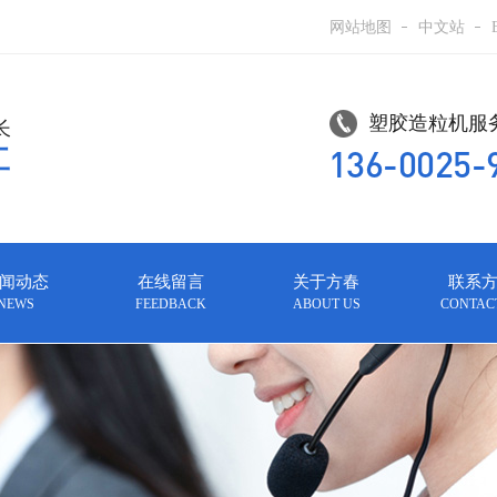
网站地图
中文站
塑胶造粒机服务
长
136-0025-
工
闻动态
在线留言
关于方春
联系
NEWS
FEEDBACK
ABOUT US
CONTAC