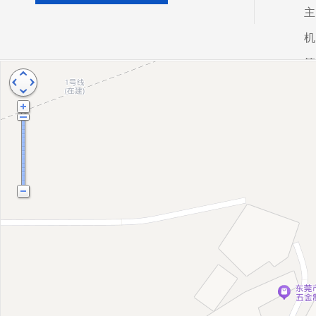
主
机
等