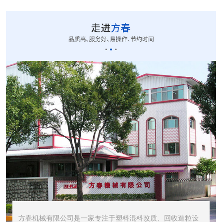
CUT-20立式切粒...
STR1000振动筛...
STR600震动筛<...
方春机械有限公司是一家专注于塑料混料改质、回收造粒设