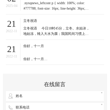
.nyxqnews_leftcont p { width: 100%; color:
2025-04
#777788; font-size: 16px; line-height: 36px;
text-indent: 0em !important; mar
立冬祝语
21
​立冬祝语 今日18时45分，立冬。水始冰，
2022-11
地始冻，雉入大水为蜃；我国民间习惯上把
这一天作为冬季之始；冬天到来，今日起我
们应保证充足睡眠，多晒太阳，适时锻炼，
你好，十一月
21
注意保暖。常年道立冬补冬，不补嘴空，可
选择清补、温补或小补。北方有“立冬不端饺
2022-11
你好，十一月
子碗，冻掉耳朵没人管”的说法。你那里立冬
吃啥？冬天来了，
十一月的第一天，
无论生活赋予我们什么，
在线留言