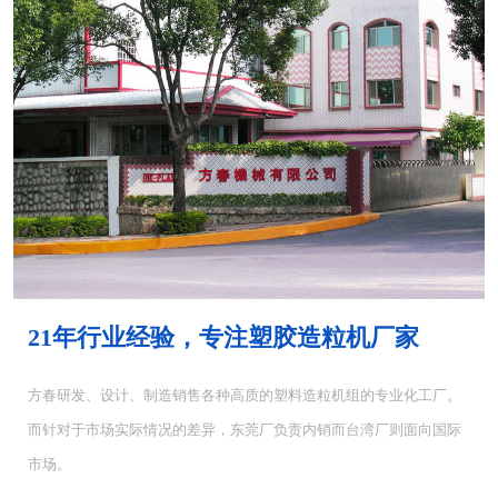
MH-4000塑胶混...
MH-6000塑料混...
21年行业经验，专注塑胶造粒机厂家
方春研发、设计、制造销售各种高质的塑料造粒机组的专业化工厂。
而针对于市场实际情况的差异，东莞厂负责内销而台湾厂则面向国际
CUT-5塑料切粒机...
CUT-10切粒机<...
市场。