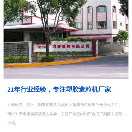
MH-4000塑胶混...
MH-6000塑料混...
21年行业经验，专注塑胶造粒机厂家
方春研发、设计、制造销售各种高质的塑料造粒机组的专业化工厂。
而针对于市场实际情况的差异，东莞厂负责内销而台湾厂则面向国际
CUT-5塑料切粒机...
CUT-10切粒机<...
市场。