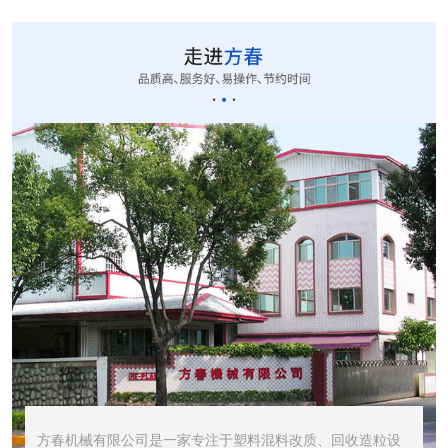
CUT-20立式切粒...
STR1000振动筛...
STR600震动筛<...
方春机械有限公司是一家专注于塑料混料改质、回收造粒设