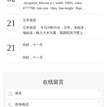
.nyxqnews_leftcont p { width: 100%; color:
2025-04
#777788; font-size: 16px; line-height: 36px;
text-indent: 0em !important; mar
立冬祝语
21
​立冬祝语 今日18时45分，立冬。水始冰，
2022-11
地始冻，雉入大水为蜃；我国民间习惯上把
这一天作为冬季之始；冬天到来，今日起我
们应保证充足睡眠，多晒太阳，适时锻炼，
你好，十一月
21
注意保暖。常年道立冬补冬，不补嘴空，可
选择清补、温补或小补。北方有“立冬不端饺
2022-11
你好，十一月
子碗，冻掉耳朵没人管”的说法。你那里立冬
吃啥？冬天来了，
十一月的第一天，
无论生活赋予我们什么，
在线留言