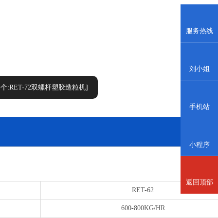
服务热线
刘小姐
一个:RET-72双螺杆塑胶造粒机
]
手机站
小程序
返回顶部
RET-62
600-800KG/HR