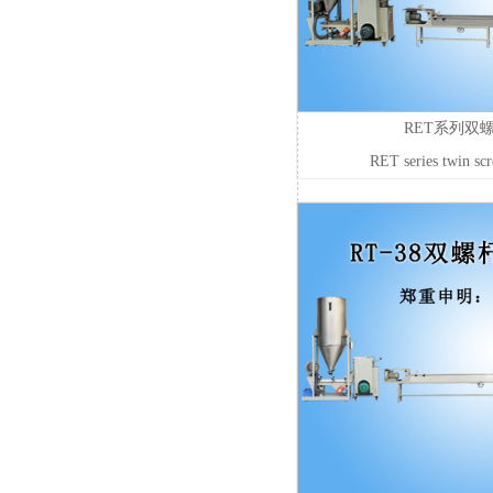
RET系列双
RET series twin scr