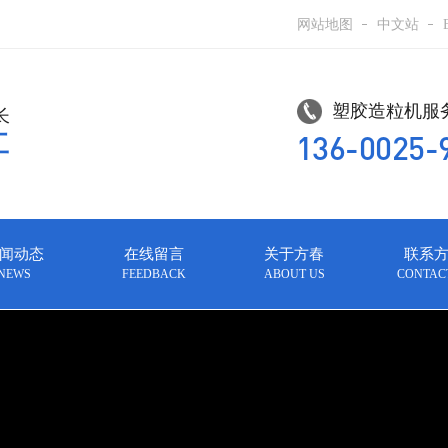
网站地图
中文站
塑胶造粒机服务
长
136-0025-
工
闻动态
在线留言
关于方春
联系
NEWS
FEEDBACK
ABOUT US
CONTAC