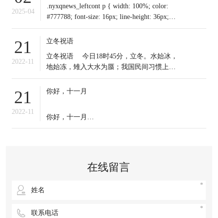
.nyxqnews_leftcont p { width: 100%; color:
2025-04
#777788; font-size: 16px; line-height: 36px;
text-indent: 0em !important; mar
立冬祝语
21
​立冬祝语 今日18时45分，立冬。水始冰，
2022-11
地始冻，雉入大水为蜃；我国民间习惯上把
这一天作为冬季之始；冬天到来，今日起我
们应保证充足睡眠，多晒太阳，适时锻炼，
你好，十一月
21
注意保暖。常年道立冬补冬，不补嘴空，可
选择清补、温补或小补。北方有“立冬不端饺
2022-11
你好，十一月
子碗，冻掉耳朵没人管”的说法。你那里立冬
吃啥？冬天来了，
十一月的第一天，
无论生活赋予我们什么，
在线留言