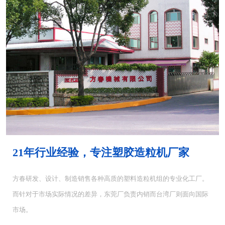
MH-4000塑胶混...
MH-6000塑料混...
21年行业经验，专注塑胶造粒机厂家
方春研发、设计、制造销售各种高质的塑料造粒机组的专业化工厂。
而针对于市场实际情况的差异，东莞厂负责内销而台湾厂则面向国际
CUT-5塑料切粒机...
CUT-10切粒机<...
市场。