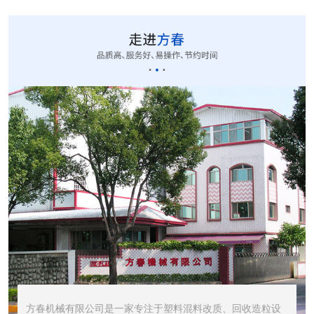
CUT-20立式切粒...
STR1000振动筛...
STR600震动筛<...
方春机械有限公司是一家专注于塑料混料改质、回收造粒设