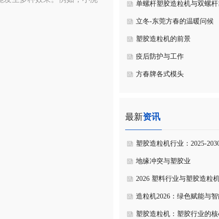
单螺杆塑胶造粒机与双螺杆
。
造粒机的共性与区别
立冬-东莞方春的温暖问候
塑胶造粒机的前景
疫后防护与工作
方春牌各式模头
最新
资讯
塑胶造粒机行业：2025-203
前景洞察与核心价值深耕
地缘冲突与塑胶业
2026 塑料行业与塑胶造粒
风向与展望
造粒机2026：绿色赋能与
新，开启产业新生态
塑胶造粒机：塑胶行业的核