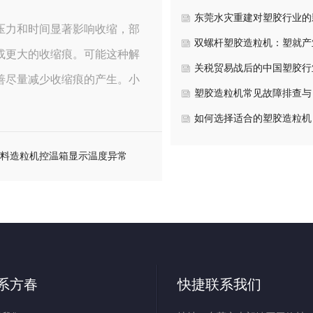
动力与未来展望
东莞水灾重建对塑胶行业的
压力和时间显著影响收缩，部
响：短期冲击与长期机遇分
双螺杆塑胶造粒机：塑就产
或更大的收缩痕。可能这种解
新的核心力量
关税贸易战后的中国塑胶行
善尽量减少收缩痕的产生。小
塑胶造粒机常见故障排查与
维护指南
如何选择适合的塑胶造粒机
键参数与行业应用解析
料造粒机控温箱显示温度异常
是怎么回事
系方春
快捷联系我们