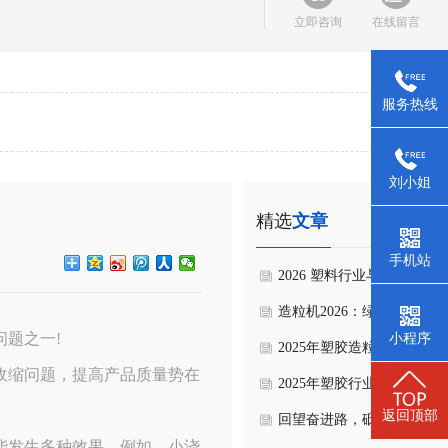
立即咨询
在线留言
服务热线
刘小姐
精选
文章
手机站
2026 塑料行业与塑胶造粒
风向与展望
造粒机2026：绿色赋能与
题之一!
小程序
新，开启产业新生态
2025年塑胶造粒机的发展
收缩问题，提高产品质量势在
迈向更高效、更环保、更智
2025年塑胶行业新走向
返回顶部
未来
回望奋进路，砥砺新征程
能发生多种效果。例如，小浇