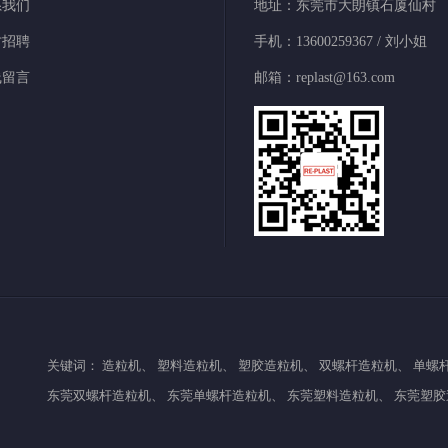
系我们
地址：东莞市大朗镇石厦仙村
才招聘
手机：13600259367 / 刘小姐
线留言
邮箱：replast@163.com
关键词：
造粒机
、
塑料造粒机
、
塑胶造粒机
、
双螺杆造粒机
、
单螺
东莞双螺杆造粒机
、
东莞单螺杆造粒机
、
东莞塑料造粒机
、
东莞塑胶