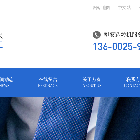
网站地图
中文站
塑胶造粒机服务
长
136-0025-
工
闻动态
在线留言
关于方春
联系
NEWS
FEEDBACK
ABOUT US
CONTAC