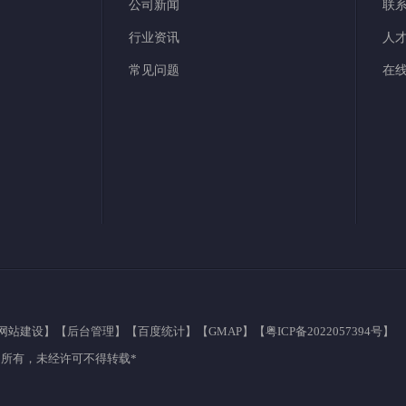
公司新闻
联
行业资讯
人
常见问题
在
网站建设
】【
后台管理
】【
百度统计
】【
GMAP
】【
粤ICP备2022057394号
】
所有，未经许可不得转载*