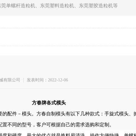
东莞单螺杆造粒机
、
东莞塑料造粒机
、
东莞塑胶造粒机
等
械有限公司
发表时间：2022-12-06
方春牌各式模头
的配件－模头。方春自制模头有以下几种款式：手旋式模头、
配置不同的型号，客户可根据自己的需求选购和定制。
度和硬度，最大的优点就是换料易清洗，操作方便快捷，单螺