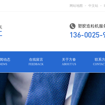
网站地图
中文站
塑胶造粒机服务
长
136-0025-
工
闻动态
在线留言
关于方春
联系
NEWS
FEEDBACK
ABOUT US
CONTAC