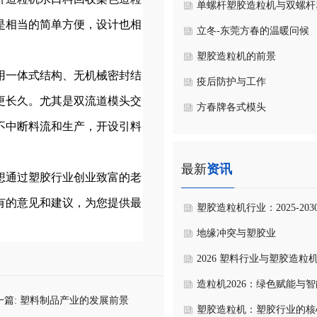
单螺杆塑胶造粒机与双螺杆
是相当的简单方便，设计也相
造粒机的共性与区别
立冬-东莞方春的温暖问候
塑胶造粒机的前景
用一体式结构、无机械密封结
疫后防护与工作
更长久。尤其是双流道模头交
方春牌各式模头
不中断料流和生产，开设引料
最新
资讯
想通过塑胶行业创业致富的老
有的意见和建议，为您提供最
塑胶造粒机行业：2025-203
前景洞察与核心价值深耕
地缘冲突与塑胶业
2026 塑料行业与塑胶造粒
风向与展望
造粒机2026：绿色赋能与
一篇:
塑料制品产业的发展前景
新，开启产业新生态
塑胶造粒机：塑胶行业的核