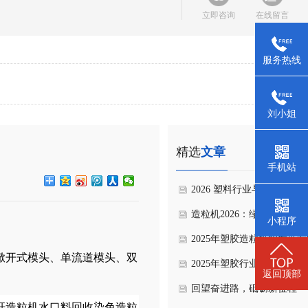
立即咨询
在线留言
服务热线
刘小姐
精选
文章
手机站
2026 塑料行业与塑胶造粒
风向与展望
造粒机2026：绿色赋能与
小程序
新，开启产业新生态
2025年塑胶造粒机的发展
掀开式模头、单流道模头、双
迈向更高效、更环保、更智
2025年塑胶行业新走向
返回顶部
未来
回望奋进路，砥砺新征程
杆造粒机水口料回收染色造粒