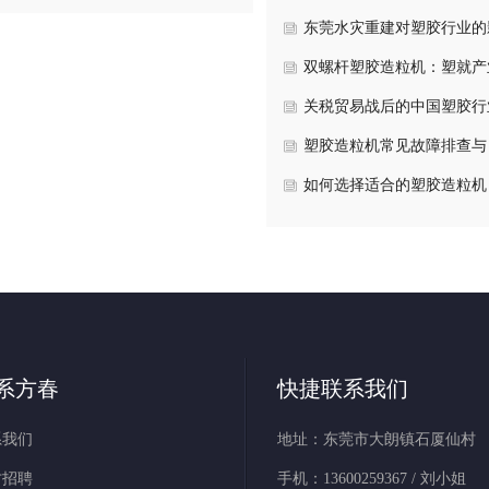
动力与未来展望
东莞水灾重建对塑胶行业的
响：短期冲击与长期机遇分
双螺杆塑胶造粒机：塑就产
新的核心力量
关税贸易战后的中国塑胶行
塑胶造粒机常见故障排查与
维护指南
如何选择适合的塑胶造粒机
键参数与行业应用解析
系方春
快捷联系我们
系我们
地址：东莞市大朗镇石厦仙村
才招聘
手机：13600259367 / 刘小姐