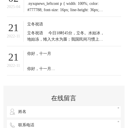
.nyxqnews_leftcont p { width: 100%; color:
2025-04
#777788; font-size: 16px; line-height: 36px;
text-indent: 0em !important; mar
立冬祝语
21
​立冬祝语 今日18时45分，立冬。水始冰，
2022-11
地始冻，雉入大水为蜃；我国民间习惯上把
这一天作为冬季之始；冬天到来，今日起我
们应保证充足睡眠，多晒太阳，适时锻炼，
你好，十一月
21
注意保暖。常年道立冬补冬，不补嘴空，可
选择清补、温补或小补。北方有“立冬不端饺
2022-11
你好，十一月
子碗，冻掉耳朵没人管”的说法。你那里立冬
吃啥？冬天来了，
十一月的第一天，
无论生活赋予我们什么，
在线留言