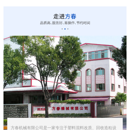
CUT-20立式切粒...
STR1000振动筛...
STR600震动筛<...
方春机械有限公司是一家专注于塑料混料改质、回收造粒设