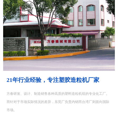
MH-4000塑胶混...
MH-6000塑料混...
21年行业经验，专注塑胶造粒机厂家
方春研发、设计、制造销售各种高质的塑料造粒机组的专业化工厂。
而针对于市场实际情况的差异，东莞厂负责内销而台湾厂则面向国际
CUT-5塑料切粒机...
CUT-10切粒机<...
市场。