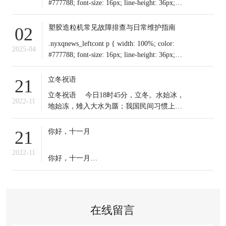
#777788; font-size: 16px; line-height: 36px;
text-indent: 0em !important; mar
塑胶造粒机常见故障排查与日常维护指南
02
.nyxqnews_leftcont p { width: 100%; color:
2025-04
#777788; font-size: 16px; line-height: 36px;
text-indent: 0em !important; mar
立冬祝语
21
​立冬祝语 今日18时45分，立冬。水始冰，
2022-11
地始冻，雉入大水为蜃；我国民间习惯上把
这一天作为冬季之始；冬天到来，今日起我
们应保证充足睡眠，多晒太阳，适时锻炼，
你好，十一月
21
注意保暖。常年道立冬补冬，不补嘴空，可
选择清补、温补或小补。北方有“立冬不端饺
2022-11
你好，十一月
子碗，冻掉耳朵没人管”的说法。你那里立冬
吃啥？冬天来了，
十一月的第一天，
无论生活赋予我们什么，
在线留言