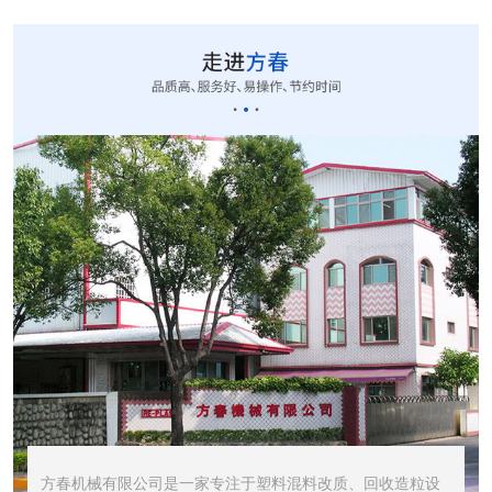
CUT-20立式切粒...
STR1000振动筛...
STR600震动筛<...
方春机械有限公司是一家专注于塑料混料改质、回收造粒设