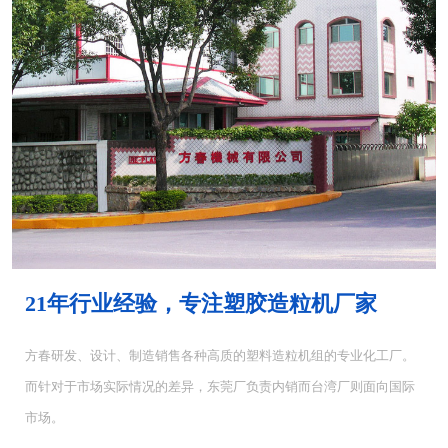
MH-4000塑胶混...
MH-6000塑料混...
21年行业经验，专注塑胶造粒机厂家
方春研发、设计、制造销售各种高质的塑料造粒机组的专业化工厂。
而针对于市场实际情况的差异，东莞厂负责内销而台湾厂则面向国际
CUT-5塑料切粒机...
CUT-10切粒机<...
市场。