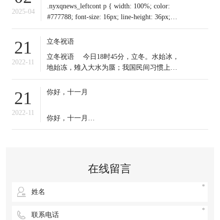
.nyxqnews_leftcont p { width: 100%; color:
2025-04
#777788; font-size: 16px; line-height: 36px;
text-indent: 0em !important; mar
立冬祝语
21
​立冬祝语 今日18时45分，立冬。水始冰，
2022-11
地始冻，雉入大水为蜃；我国民间习惯上把
这一天作为冬季之始；冬天到来，今日起我
们应保证充足睡眠，多晒太阳，适时锻炼，
你好，十一月
21
注意保暖。常年道立冬补冬，不补嘴空，可
选择清补、温补或小补。北方有“立冬不端饺
2022-11
你好，十一月
子碗，冻掉耳朵没人管”的说法。你那里立冬
吃啥？冬天来了，
十一月的第一天，
无论生活赋予我们什么，
在线留言