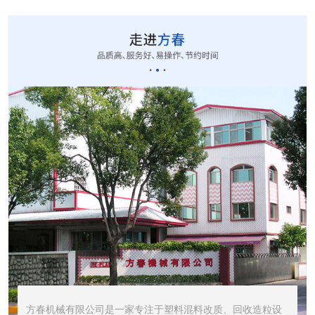
CUT-20立式切粒...
STR1000振动筛...
STR600震动筛<...
方春机械有限公司是一家专注于塑料混料改质、回收造粒设