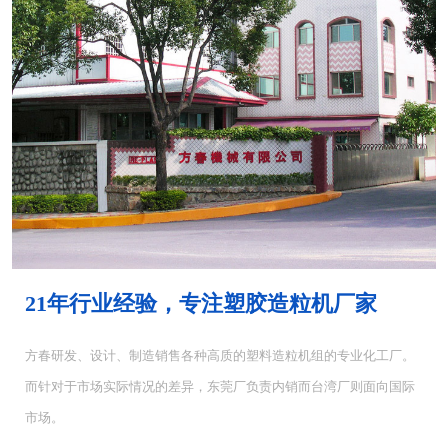
MH-4000塑胶混...
MH-6000塑料混...
21年行业经验，专注塑胶造粒机厂家
方春研发、设计、制造销售各种高质的塑料造粒机组的专业化工厂。
而针对于市场实际情况的差异，东莞厂负责内销而台湾厂则面向国际
CUT-5塑料切粒机...
CUT-10切粒机<...
市场。