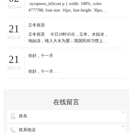
.nyxqnews_leftcont p { width: 100%; color:
2025-04
#777788; font-size: 16px; line-height: 36px;
text-indent: 0em !important; mar
立冬祝语
21
​立冬祝语 今日18时45分，立冬。水始冰，
2022-11
地始冻，雉入大水为蜃；我国民间习惯上把
这一天作为冬季之始；冬天到来，今日起我
们应保证充足睡眠，多晒太阳，适时锻炼，
你好，十一月
21
注意保暖。常年道立冬补冬，不补嘴空，可
选择清补、温补或小补。北方有“立冬不端饺
2022-11
你好，十一月
子碗，冻掉耳朵没人管”的说法。你那里立冬
吃啥？冬天来了，
十一月的第一天，
无论生活赋予我们什么，
在线留言