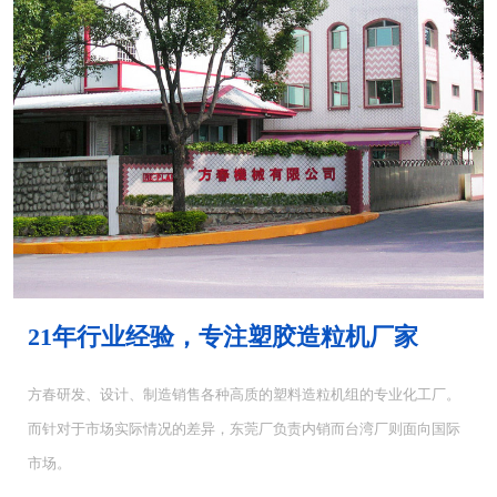
MH-4000塑胶混...
MH-6000塑料混...
21年行业经验，专注塑胶造粒机厂家
方春研发、设计、制造销售各种高质的塑料造粒机组的专业化工厂。
而针对于市场实际情况的差异，东莞厂负责内销而台湾厂则面向国际
CUT-5塑料切粒机...
CUT-10切粒机<...
市场。