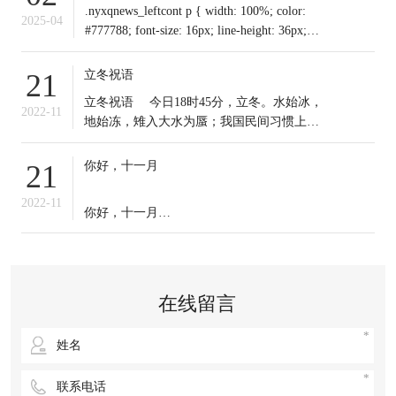
.nyxqnews_leftcont p { width: 100%; color:
2025-04
#777788; font-size: 16px; line-height: 36px;
text-indent: 0em !important; mar
立冬祝语
21
​立冬祝语 今日18时45分，立冬。水始冰，
2022-11
地始冻，雉入大水为蜃；我国民间习惯上把
这一天作为冬季之始；冬天到来，今日起我
们应保证充足睡眠，多晒太阳，适时锻炼，
你好，十一月
21
注意保暖。常年道立冬补冬，不补嘴空，可
选择清补、温补或小补。北方有“立冬不端饺
2022-11
你好，十一月
子碗，冻掉耳朵没人管”的说法。你那里立冬
吃啥？冬天来了，
十一月的第一天，
无论生活赋予我们什么，
在线留言