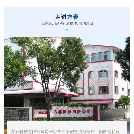
CUT-20立式切粒...
STR1000振动筛...
STR600震动筛<...
方春机械有限公司是一家专注于塑料混料改质、回收造粒设