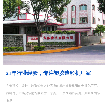
MH-4000塑胶混...
MH-6000塑料混...
21年行业经验，专注塑胶造粒机厂家
方春研发、设计、制造销售各种高质的塑料造粒机组的专业化工厂。
而针对于市场实际情况的差异，东莞厂负责内销而台湾厂则面向国际
CUT-5塑料切粒机...
CUT-10切粒机<...
市场。