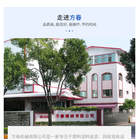
CUT-20立式切粒...
STR1000振动筛...
STR600震动筛<...
方春机械有限公司是一家专注于塑料混料改质、回收造粒设