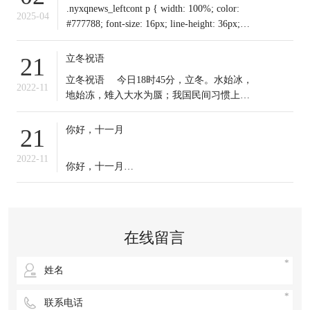
.nyxqnews_leftcont p { width: 100%; color:
2025-04
#777788; font-size: 16px; line-height: 36px;
text-indent: 0em !important; mar
立冬祝语
21
​立冬祝语 今日18时45分，立冬。水始冰，
2022-11
地始冻，雉入大水为蜃；我国民间习惯上把
这一天作为冬季之始；冬天到来，今日起我
们应保证充足睡眠，多晒太阳，适时锻炼，
你好，十一月
21
注意保暖。常年道立冬补冬，不补嘴空，可
选择清补、温补或小补。北方有“立冬不端饺
2022-11
你好，十一月
子碗，冻掉耳朵没人管”的说法。你那里立冬
吃啥？冬天来了，
十一月的第一天，
无论生活赋予我们什么，
在线留言