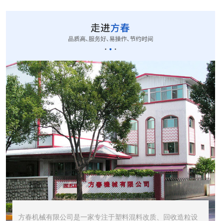
CUT-20立式切粒...
STR1000振动筛...
STR600震动筛<...
方春机械有限公司是一家专注于塑料混料改质、回收造粒设